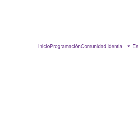
estra comunidad, hacé click p
Inicio
Programación
Comunidad Identia
Es
AIRE FRESCO
11/12/2025
1 min read