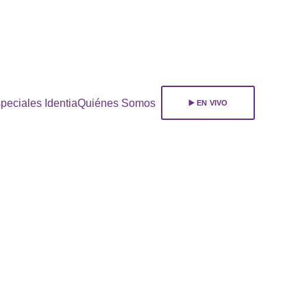
ara 
suscribirte!
peciales Identia
Quiénes Somos
▶️ EN VIVO