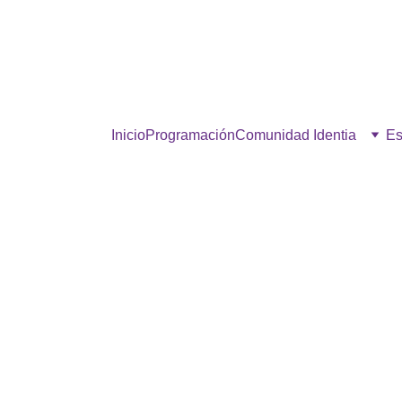
estra comunidad, hacé click p
Inicio
Programación
Comunidad Identia
Es