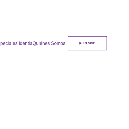
ara 
suscribirte!
peciales Identia
Quiénes Somos
▶️ EN VIVO