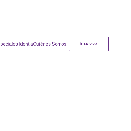
ara 
suscribirte!
peciales Identia
Quiénes Somos
▶️ EN VIVO