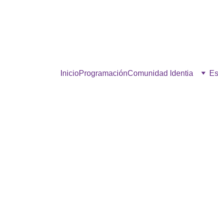
estra comunidad, hacé click p
Inicio
Programación
Comunidad Identia
Es
AIRE FRESCO
12/18/2025
1 min read