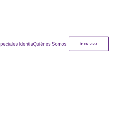
ara 
suscribirte!
peciales Identia
Quiénes Somos
▶️ EN VIVO