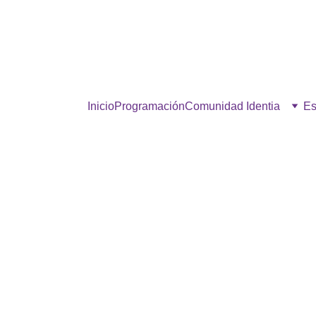
estra comunidad, hacé click p
Inicio
Programación
Comunidad Identia
Es
AIRE FRESCO
5/12/2026
1 min read