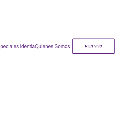
ara 
suscribirte!
peciales Identia
Quiénes Somos
▶️ EN VIVO