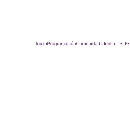
estra comunidad, hacé click p
Inicio
Programación
Comunidad Identia
Es
AIRE FRESCO
6/20/2025
1 min read