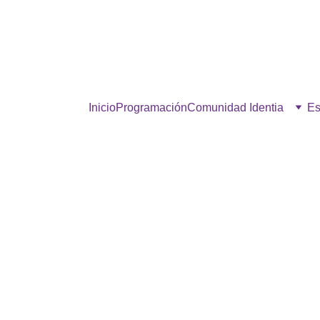
estra comunidad, hacé click p
Inicio
Programación
Comunidad Identia
Es
AIRE FRESCO
7/8/2025
1 min read