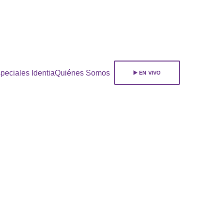
ara 
suscribirte!
peciales Identia
Quiénes Somos
▶️ EN VIVO