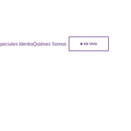
ara 
suscribirte!
peciales Identia
Quiénes Somos
▶️ EN VIVO