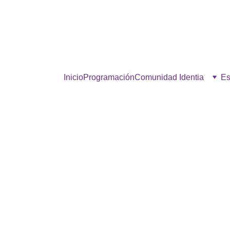
estra comunidad, hacé click p
Inicio
Programación
Comunidad Identia
Es