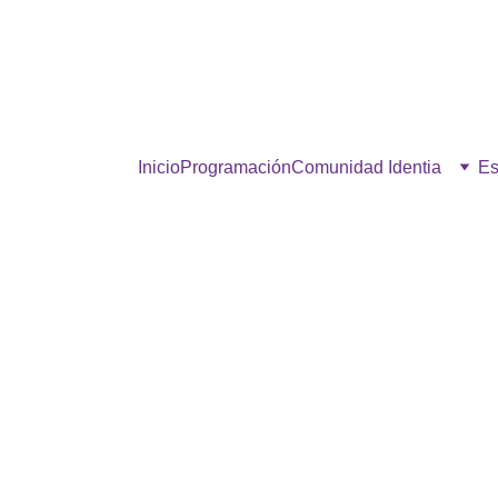
estra comunidad, hacé click p
Inicio
Programación
Comunidad Identia
Es
ABRAPALABRA
7/22/2025
1 min read