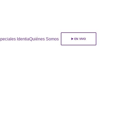
ara 
suscribirte!
peciales Identia
Quiénes Somos
▶️ EN VIVO