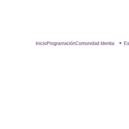
estra comunidad, hacé click p
Inicio
Programación
Comunidad Identia
Es
DAR Y DAR
11/3/2025
1 min read