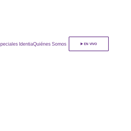
ara 
suscribirte!
peciales Identia
Quiénes Somos
▶️ EN VIVO