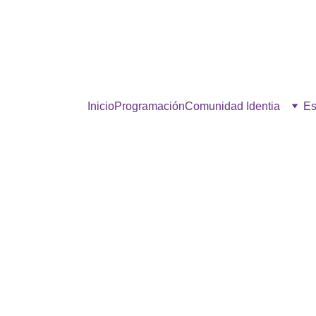
estra comunidad, hacé click p
Inicio
Programación
Comunidad Identia
Es
EN LA FRECUENCIA DE LA UNIDAD