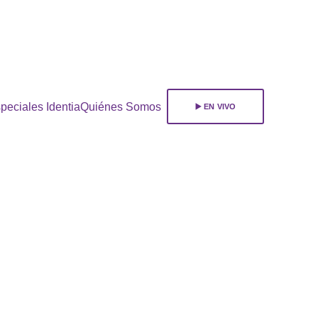
ara 
suscribirte!
peciales Identia
Quiénes Somos
▶️ EN VIVO