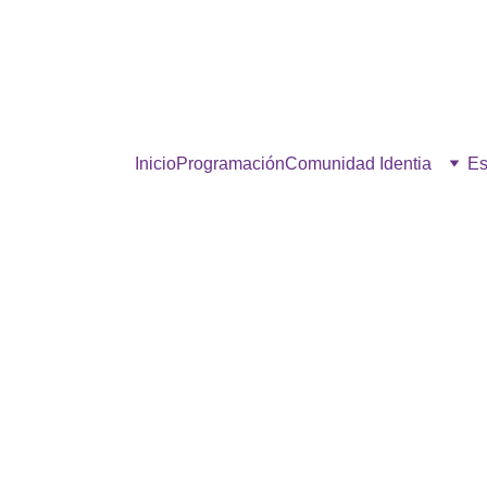
estra comunidad, hacé click p
Inicio
Programación
Comunidad Identia
Es