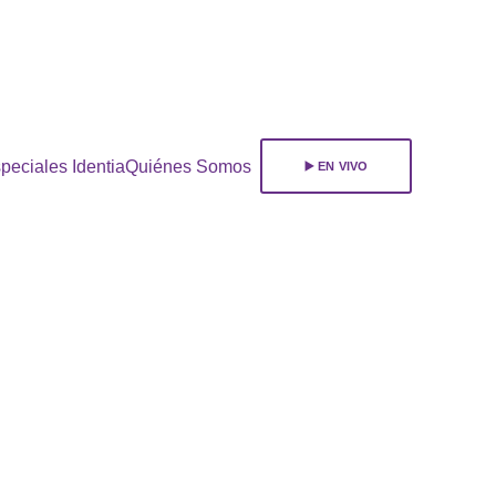
ara 
suscribirte!
peciales Identia
Quiénes Somos
▶️ EN VIVO