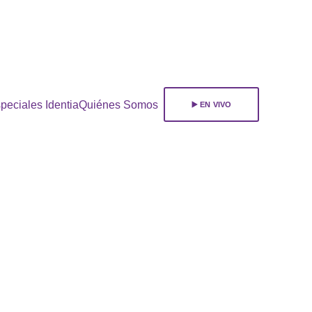
ara 
suscribirte!
peciales Identia
Quiénes Somos
▶️ EN VIVO