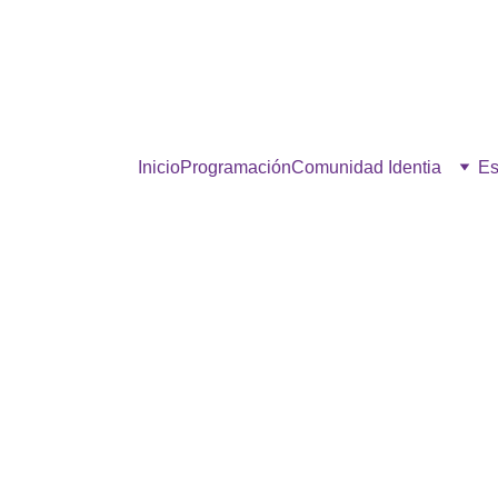
estra comunidad, hacé click p
Inicio
Programación
Comunidad Identia
Es
NOTICIAS
8/4/2025
2 min read