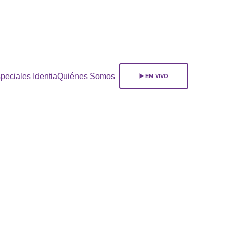
ara 
suscribirte!
peciales Identia
Quiénes Somos
▶️ EN VIVO