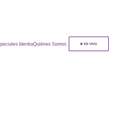
ara 
suscribirte!
peciales Identia
Quiénes Somos
▶️ EN VIVO