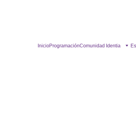
estra comunidad, hacé click p
Inicio
Programación
Comunidad Identia
Es