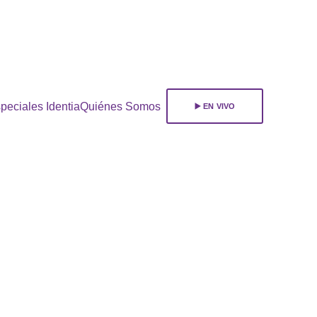
ara 
suscribirte!
peciales Identia
Quiénes Somos
▶️ EN VIVO