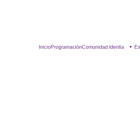
estra comunidad, hacé click p
Inicio
Programación
Comunidad Identia
Es
¡MIRÁ VOS!
5/17/2025
1 min read