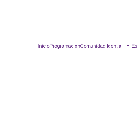
estra comunidad, hacé click p
Inicio
Programación
Comunidad Identia
Es
¡MIRÁ VOS!
12/6/2025
1 min read