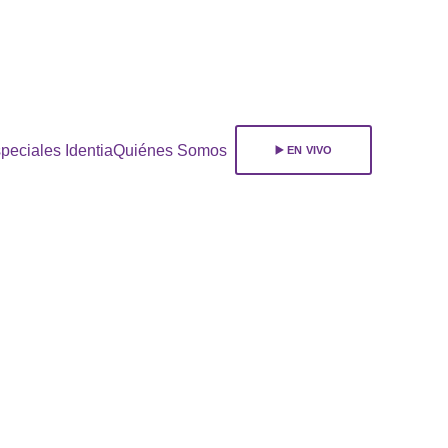
ara 
suscribirte!
peciales Identia
Quiénes Somos
▶️ EN VIVO