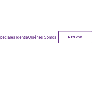
ara 
suscribirte!
peciales Identia
Quiénes Somos
▶️ EN VIVO