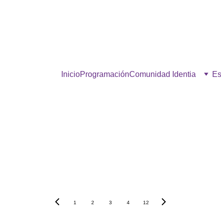
estra comunidad, hacé click p
Inicio
Programación
Comunidad Identia
Es
Noticias
1
2
3
4
12