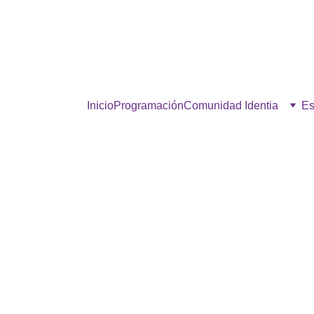
estra comunidad, hacé click p
Inicio
Programación
Comunidad Identia
Es
NOTICIAS
OPINIÓN
Mirá Vos!