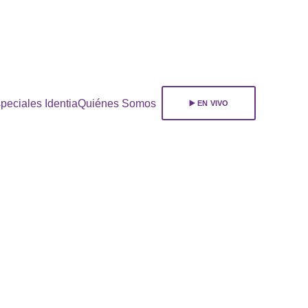
ara 
suscribirte!
peciales Identia
Quiénes Somos
▶️ EN VIVO