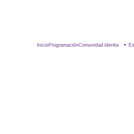
estra comunidad, hacé click p
Inicio
Programación
Comunidad Identia
Es