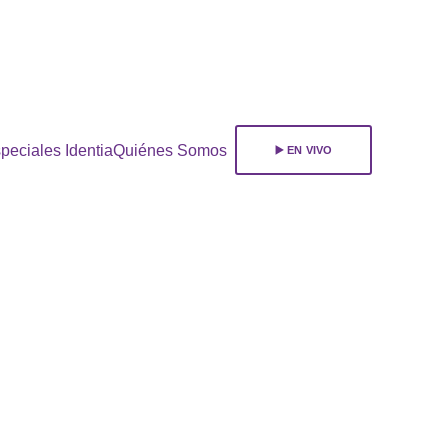
ara 
suscribirte!
peciales Identia
Quiénes Somos
▶️ EN VIVO